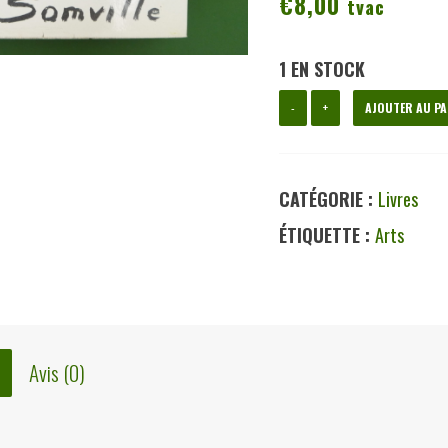
€
8,00
tvac
1 EN STOCK
quantité
-
+
AJOUTER AU PA
de
Roger
CATÉGORIE :
Livres
Somville
ÉTIQUETTE :
Arts
et
le
nouveau
réalisme,
Avis (0)
Guy
Dornand,