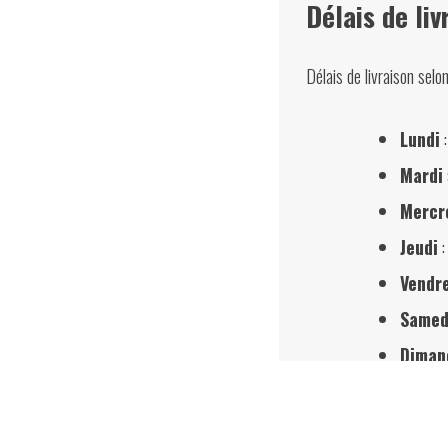
Délais de liv
Délais de livraison selo
Lundi
:
Mardi
Mercr
Jeudi
:
Vendr
Samed
Diman