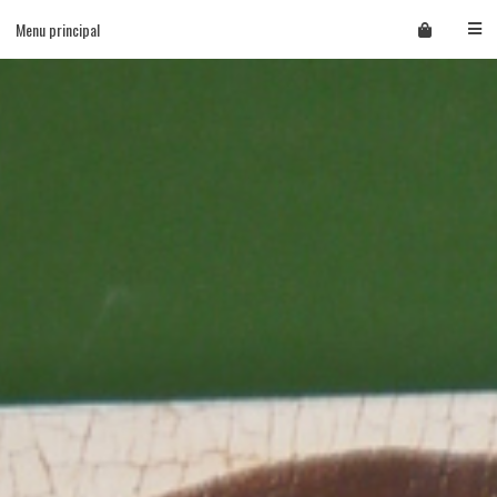
Skip
Menu principal
to
content