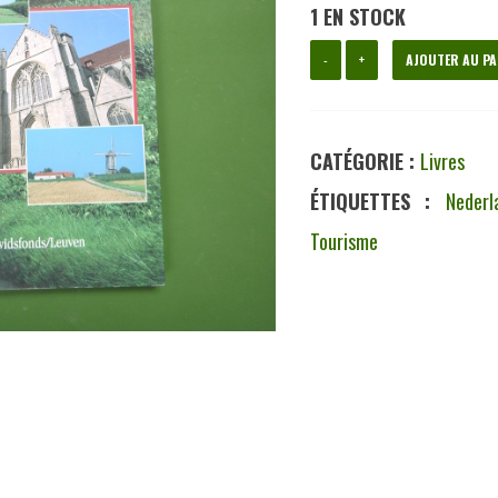
1 EN STOCK
quantité
-
+
AJOUTER AU PA
de
Ronse
CATÉGORIE :
Livres
in
ÉTIQUETTES :
Nederl
de
Tourisme
vlaamse
Ardennen,
Eric
Devos,
Davidsfonds,
2002