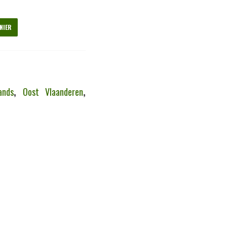
NIER
ands
,
Oost Vlaanderen
,