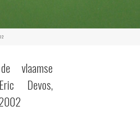
002
de vlaamse
Eric Devos,
 2002