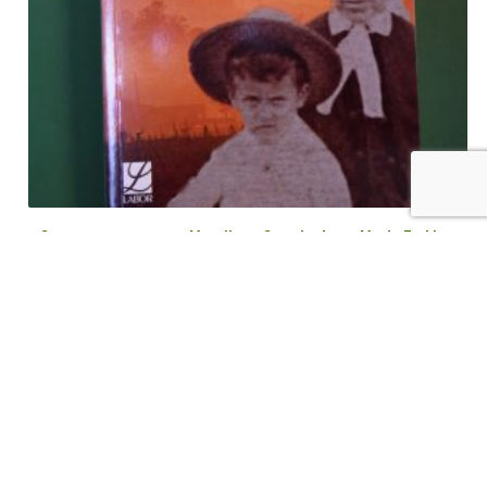
Saga paysanne entre Moselle et Semois, Anne-Marie Trekker,
Labor, 2000
€
8,00
tvac
Ajouter au panier