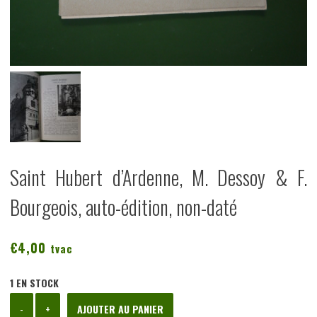
Saint Hubert d’Ardenne, M. Dessoy & F.
Bourgeois, auto-édition, non-daté
€
4,00
tvac
1 EN STOCK
quantité
-
+
AJOUTER AU PANIER