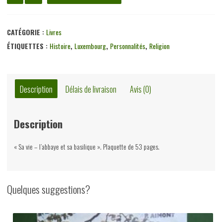
de
Saint
Hubert
CATÉGORIE :
Livres
d'Ardenne,
ÉTIQUETTES :
Histoire
,
Luxembourg
,
Personnalités
,
Religion
M.
Dessoy
&
Description
Délais de livraison
Avis (0)
F.
Bourgeois,
Description
auto-
édition,
« Sa vie – l’abbaye et sa basilique ». Plaquette de 53 pages.
non-
daté
Quelques suggestions?