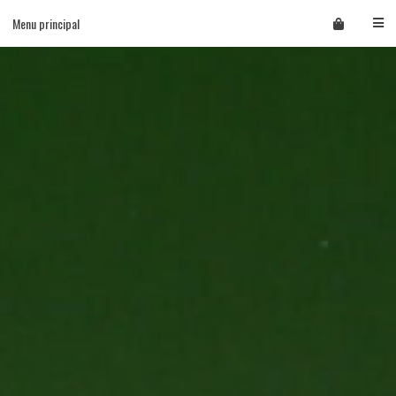
Skip
Menu principal
to
content