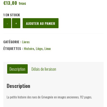
€
13,00
tvac
1 EN STOCK
quantité
-
+
AJOUTER AU PANIER
de
Si
Grivegnée
CATÉGORIE :
Livres
m'était
ÉTIQUETTES :
Histoire
,
Liège
,
Lieux
conté,
divers,
Société
Description
Délais de livraison
d'édition
et
Description
de
publicité
La petite histoire des rues de Grivegnée en images anciennes. 112 pages.
du