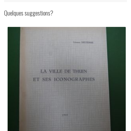
marché
commun,
Quelques suggestions?
non-
daté