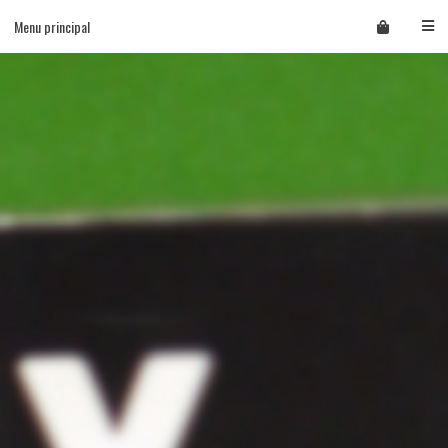
Skip
Menu principal
to
content