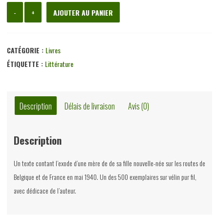
quantité
-
+
AJOUTER AU PANIER
de
Sous
le
CATÉGORIE :
Livres
pont
ÉTIQUETTE :
Littérature
Mirabeau,
Madeleine
Bourdouxhe,
Description
Délais de livraison
Avis (0)
Lumière,
1944
Description
Un texte contant l’exode d’une mère de de sa fille nouvelle-née sur les routes de
Belgique et de France en mai 1940. Un des 500 exemplaires sur vélin pur fil,
avec dédicace de l’auteur.