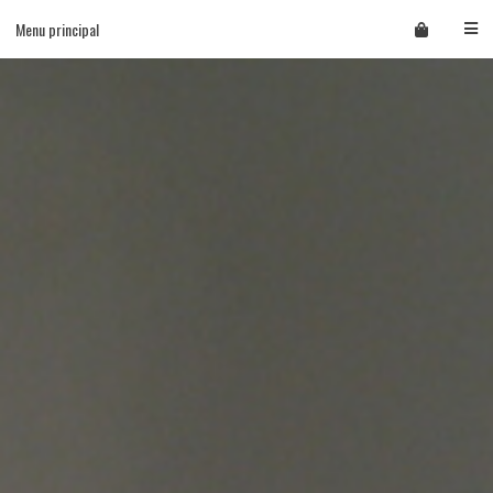
Skip
Menu principal
to
content