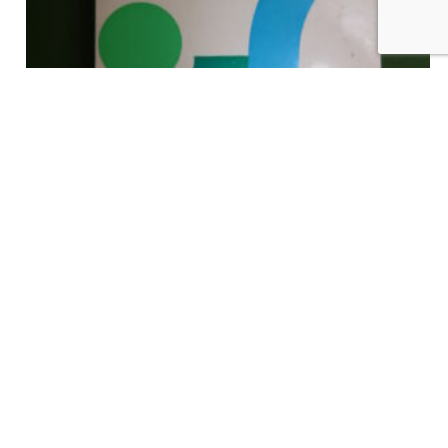
Georges Deltenre, un industriel du Hainaut, Max Drechsel,
Labor, 1974
€
5,00
tvac
Ajouter au panier