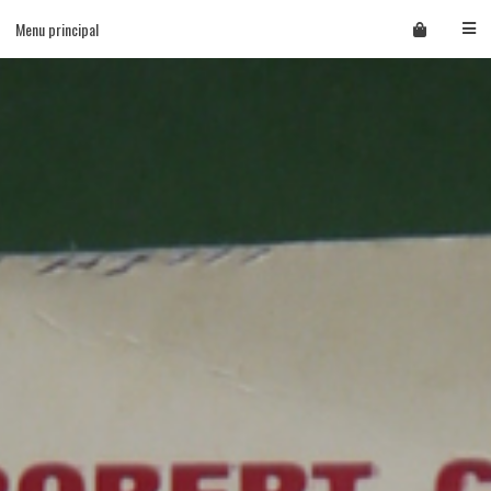
Skip
Menu principal
to
content