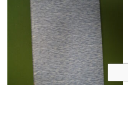
Biographie de Thierry Martens d’Alost premier imprimeur de la
Belgique, A.F. van Iseghem, Spitaels Schuermans, 1856
€
36,00
tvac