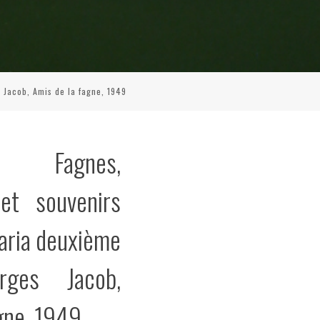
 Jacob, Amis de la fagne, 1949
es Fagnes,
et souvenirs
varia deuxième
orges Jacob,
gne, 1949