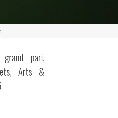
75
 grand pari,
ets, Arts &
5