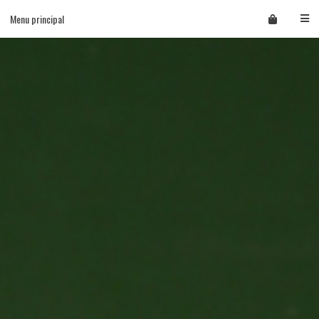
Skip
Menu principal
to
content