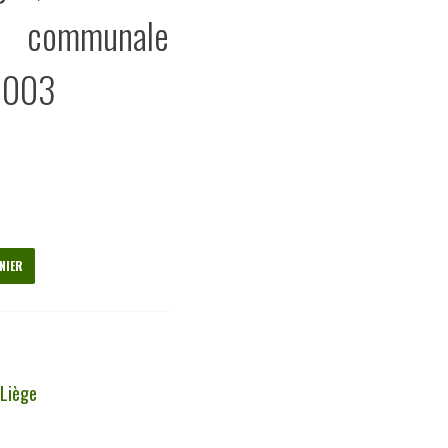
ue communale
 2003
NIER
,
Liège