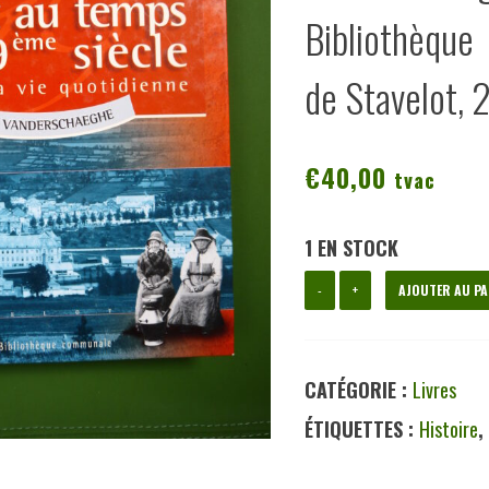
Bibliothèq
de Stavelot,
€
40,00
tvac
1 EN STOCK
quantité
-
+
AJOUTER AU PA
de
Stavelot
CATÉGORIE :
Livres
c'était
ÉTIQUETTES :
Histoire
au
temps