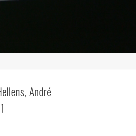
Hellens, André
71