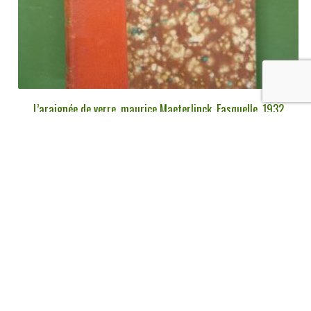
L’araignée de verre, maurice Maeterlinck, Fasquelle, 1932
€
15,00
tvac
Ajouter au panier