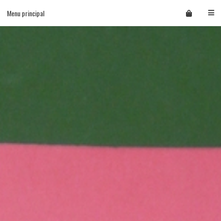
Skip
Menu principal
to
content