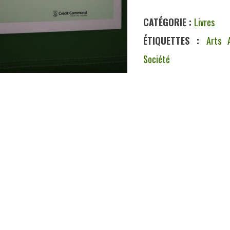
Tea
CATÉGORIE :
Livres
for
ÉTIQUETTES :
Arts A
2,
Société
divers,
Renaissance
du
livre/Crédit
communal,
1999