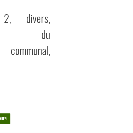
2, divers,
sance du
it communal,
NIER