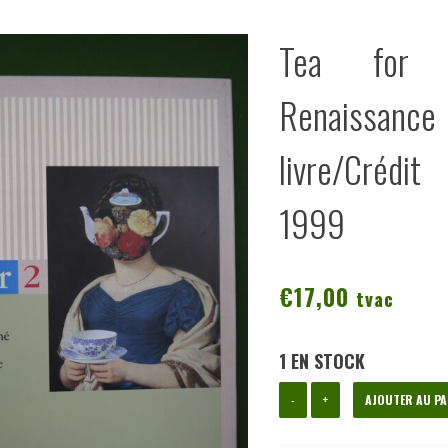
Tea for 
Renais
livre/Créd
1999
€
17,00
tvac
1 EN STOCK
quantité
-
+
AJOUTER AU PA
de