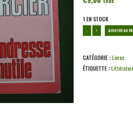
tvac
1 EN STOCK
quantité
-
+
AJOUTER AU PA
de
La
CATÉGORIE :
Livres
tendresse
ÉTIQUETTE :
Littératur
inutile,
Jacques
Mercier,
édition
des
Archers,