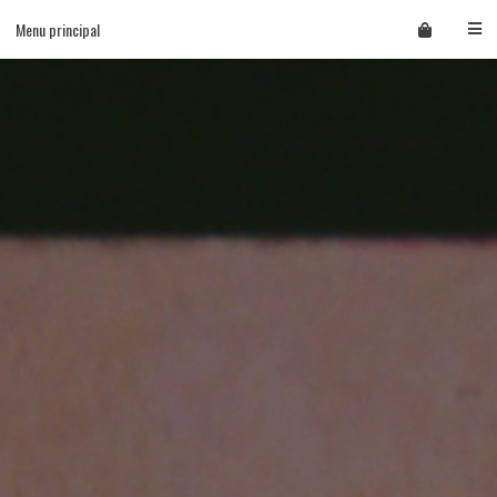
Skip
Menu principal
to
content