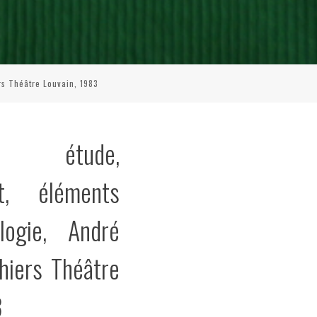
rs Théâtre Louvain, 1983
: étude,
nt, éléments
logie, André
ahiers Théâtre
3