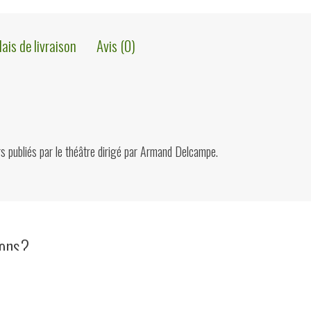
Veinstein,
lais de livraison
Avis (0)
Cahiers
Théâtre
Louvain,
1983
 publiés par le théâtre dirigé par Armand Delcampe.
ions?