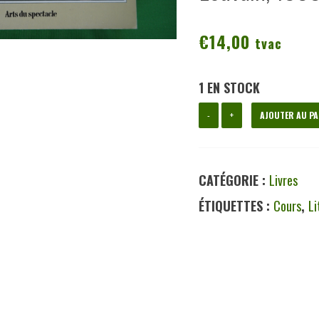
€
14,00
tvac
1 EN STOCK
quantité
-
+
AJOUTER AU PA
de
Théâtre:
CATÉGORIE :
Livres
étude,
ÉTIQUETTES :
Cours
,
Li
enseignement,
éléments
de
méthodologie,
André