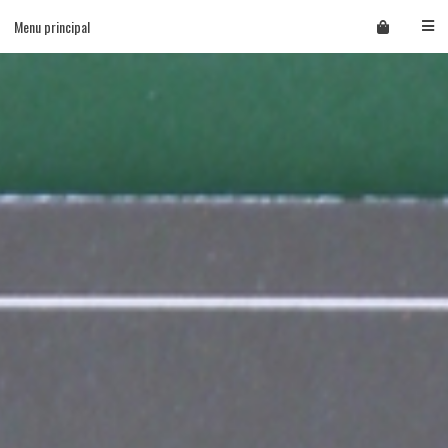
Skip
Menu principal
to
content