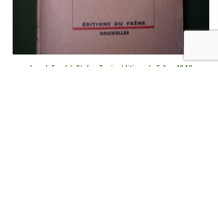
Joseph Fouché, Stefan Zweig, éditions du Frêne, 1946
€
25,00
tvac
Ajouter au panier