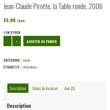
Jean-Claude Pirotte, la Table ronde, 2006
€
5,00
tvac
1 EN STOCK
quantité
-
+
AJOUTER AU PANIER
de
Un
bruit
CATÉGORIE :
Livres
ordinaire/Blues
ÉTIQUETTE :
Littérature
de
la
racaille,
Description
Délais de livraison
Avis (0)
Jean-
Claude
Description
Pirotte,