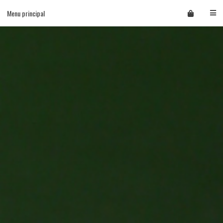
Skip
Menu principal
to
content