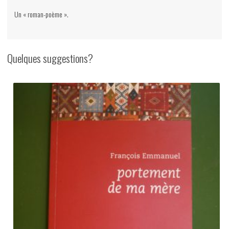
la
Un « roman-poème ».
Table
ronde,
2006
Quelques suggestions?