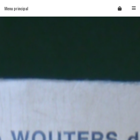
Skip
Menu principal
to
content