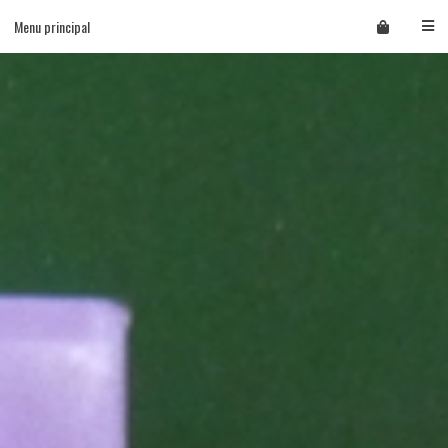
Skip
Menu principal
to
content