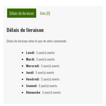
Frederic
Chopin,
Délais de livraison
Avis (0)
Jean
Rousselot,
Délais de livraison
éditions
Gérard
Délais de livraison selon le jour de votre commande :
&
Co,
Lundi
: 5 jour(s) ouvrés
1961
Mardi
: 5 jour(s) ouvrés
Mercredi
: 5 jour(s) ouvrés
Jeudi
: 5 jour(s) ouvrés
Vendredi
: 5 jour(s) ouvrés
Samedi
: 5 jour(s) ouvrés
Dimanche
: 5 jour(s) ouvrés