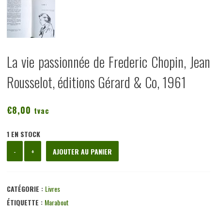
La vie passionnée de Frederic Chopin, Jean
Rousselot, éditions Gérard & Co, 1961
€
8,00
tvac
1 EN STOCK
quantité
-
+
AJOUTER AU PANIER
de
La
vie
CATÉGORIE :
Livres
passionnée
ÉTIQUETTE :
Marabout
de