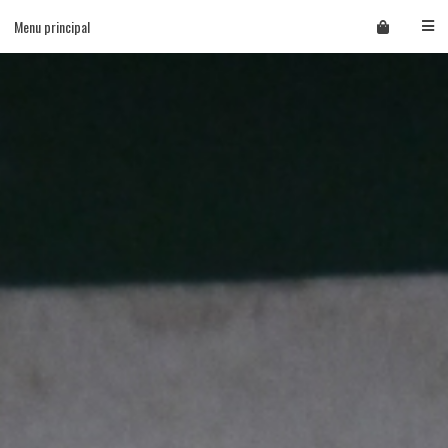
Skip
Menu principal
to
content