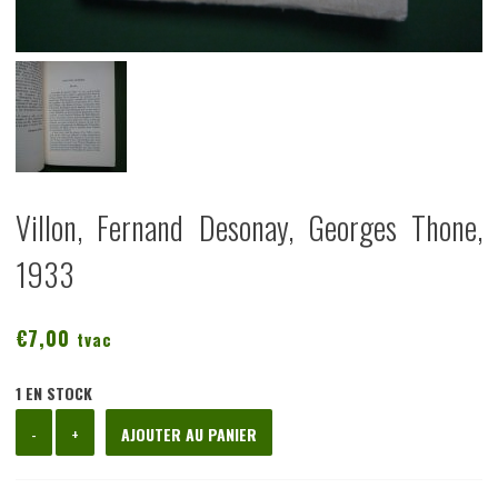
Villon, Fernand Desonay, Georges Thone,
1933
€
7,00
tvac
1 EN STOCK
quantité
-
+
AJOUTER AU PANIER
de
Villon,