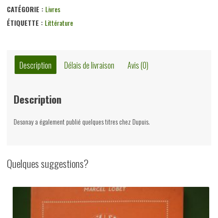
Fernand
CATÉGORIE :
Livres
Desonay,
ÉTIQUETTE :
Littérature
Georges
Thone,
1933
Description
Délais de livraison
Avis (0)
Description
Desonay a également publié quelques titres chez Dupuis.
Quelques suggestions?