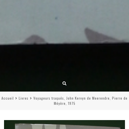
Accueil
Livres
Voyageurs traqués, John Kervyn de Meerendre, Pierre de
Méyère, 1975