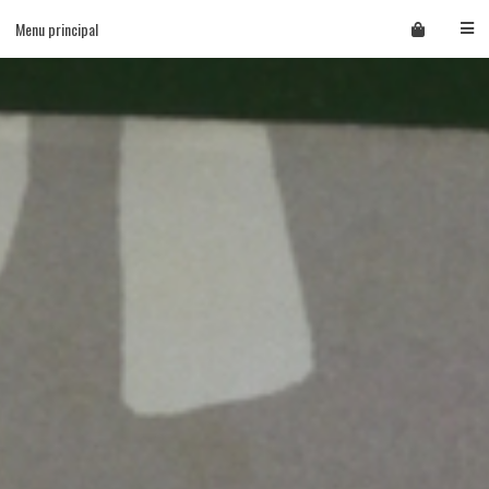
Skip
Menu principal
to
content