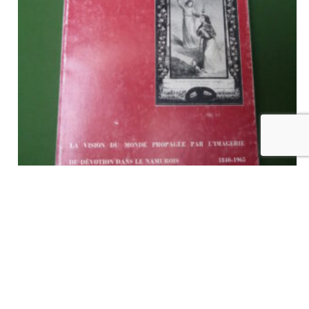
Images des vivants et des morts, Jean Pirotte, Université
catholique de Louvain, 1987
€
28,00
tvac
Ajouter au panier