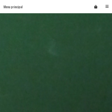
Skip
Menu principal
to
content