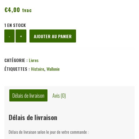
€
4,00
tvac
1 EN STOCK
quantité
-
+
AJOUTER AU PANIER
de
La
wallonie
CATÉGORIE :
Livres
terre
ÉTIQUETTES :
Histoire
,
Wallonie
romane,
Felix
Rousseau,
Délais de livraison
Avis (0)
institut
Jules
Délais de livraison
Destrée,
1960
Délais de livraison selon le jour de votre commande :