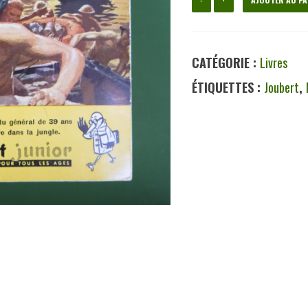
de
Wingate,
CATÉGORIE :
Livres
Willy
ÉTIQUETTES :
Joubert
,
Bourgeois,
éditions
Gérard
&
C°,
1957