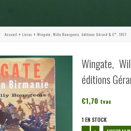
Accueil
Livres
Wingate, Willy Bourgeois, éditions Gérard & C°, 1957
Wingate, Wil
éditions Géra
€
1,70
tvac
1 EN STOCK
quantité
-
+
AJOUTER AU PA