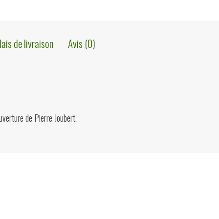
lais de livraison
Avis (0)
uverture de Pierre Joubert.
ions?