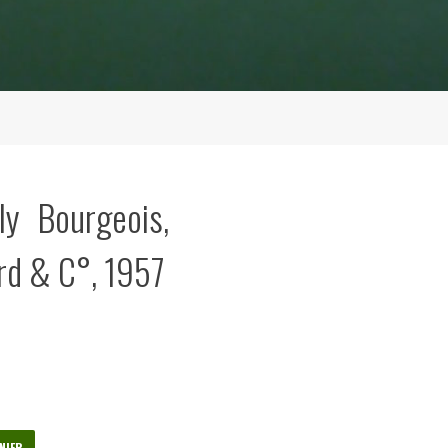
ly Bourgeois,
rd & C°, 1957
NIER