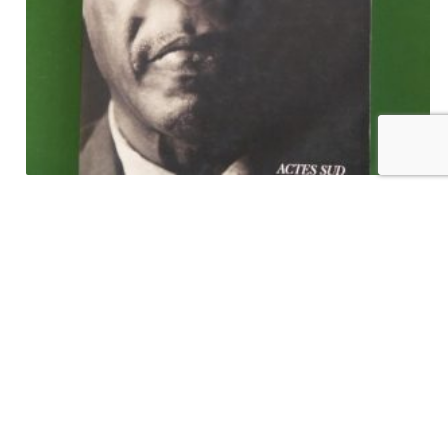
Congo – une histoire, David van Reybrouck, Actes sud, 2012
€
12,00
tvac
Ajouter au panier