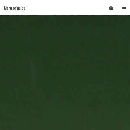
Skip
Menu principal
to
content