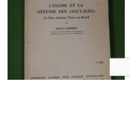
L’Eglise et la défense des « sauvages », le père Antoine Vieira
au Brésil, Maxime Haubert, Académie royale des sciences
d’outre-mer, 1964
€
10,00
tvac
Ajouter au panier