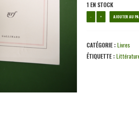
1 EN STOCK
quantité
-
+
AJOUTER AU PA
de
Archives
CATÉGORIE :
Livres
du
ÉTIQUETTE :
Littératur
nord,
Marguerite
Yourcenar,
Gallimard,
1981