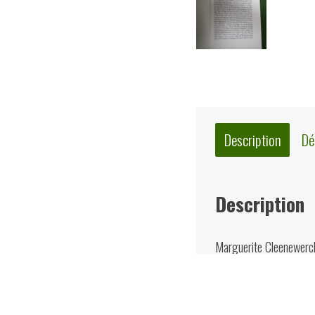
Description
Dé
Description
Marguerite Cleenewerck 