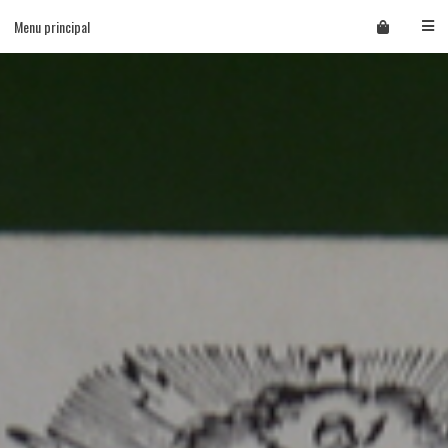
Skip
Menu principal
to
content