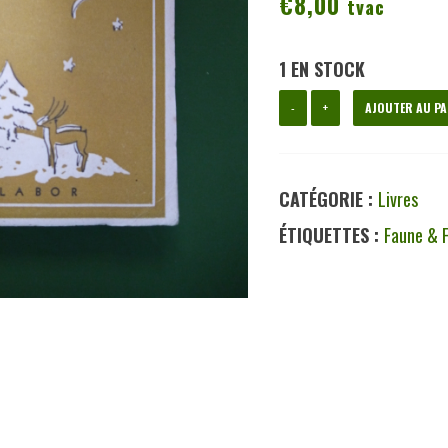
€
8,00
tvac
1 EN STOCK
quantité
-
+
AJOUTER AU PA
de
Cinq
CATÉGORIE :
Livres
histoires
ÉTIQUETTES :
Faune & F
de
bêtes
pour
mes
cinq
fils,