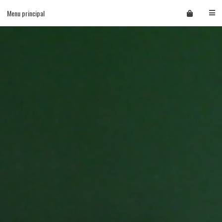
Skip
Menu principal
to
content