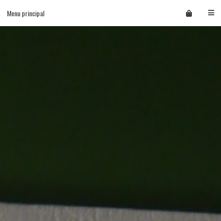
Skip
Menu principal
to
content