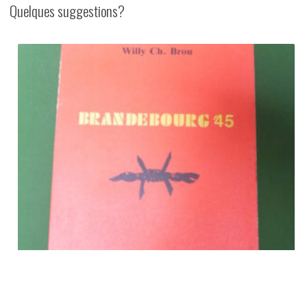
divers,
Quelques suggestions?
Stadsbestuur
Oostende,
1994