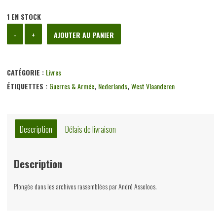
1 EN STOCK
quantité
-
+
AJOUTER AU PANIER
de
De
bevrijding
CATÉGORIE :
Livres
van
ÉTIQUETTES :
Guerres & Armée
,
Nederlands
,
West Vlaanderen
Oostende/La
libération
d'Ostende/Die
Description
Délais de livraison
befreiung
von
Description
Oostende/The
liberation
Plongée dans les archives rassemblées par André Asseloos.
of
Ostend,