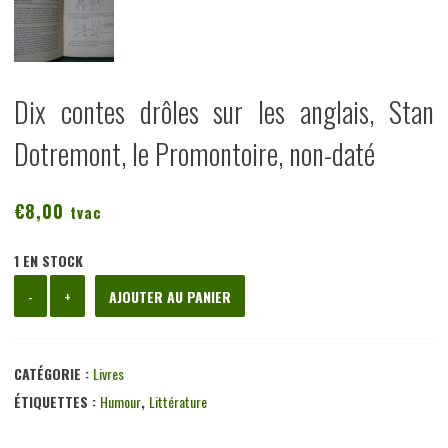
Dix contes drôles sur les anglais, Stan
Dotremont, le Promontoire, non-daté
€
8,00
tvac
1 EN STOCK
quantité
-
+
AJOUTER AU PANIER
de
Dix
contes
CATÉGORIE :
Livres
drôles
ÉTIQUETTES :
Humour
,
Littérature
sur