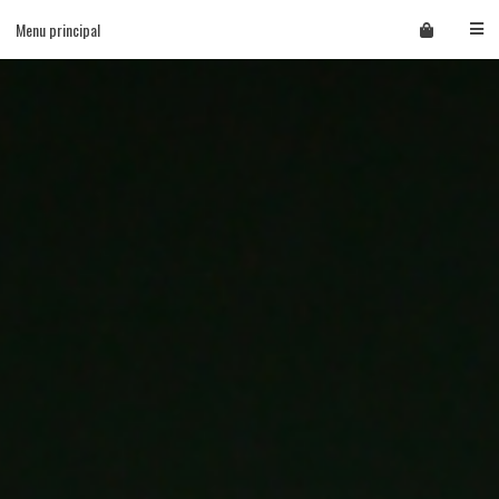
Skip
Menu principal
to
content