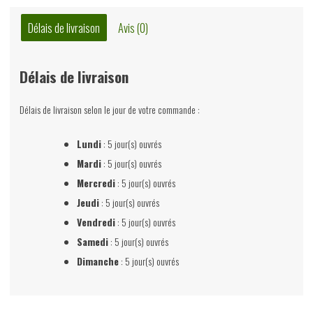
les
anglais,
Délais de livraison
Avis (0)
Stan
Dotremont,
Délais de livraison
le
Promontoire,
Délais de livraison selon le jour de votre commande :
non-
daté
Lundi
: 5 jour(s) ouvrés
Mardi
: 5 jour(s) ouvrés
Mercredi
: 5 jour(s) ouvrés
Jeudi
: 5 jour(s) ouvrés
Vendredi
: 5 jour(s) ouvrés
Samedi
: 5 jour(s) ouvrés
Dimanche
: 5 jour(s) ouvrés