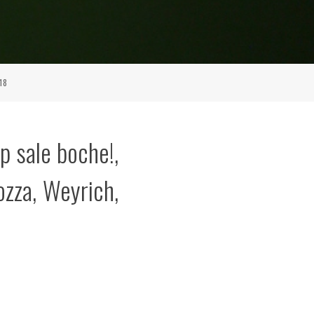
18
p sale boche!,
ozza, Weyrich,