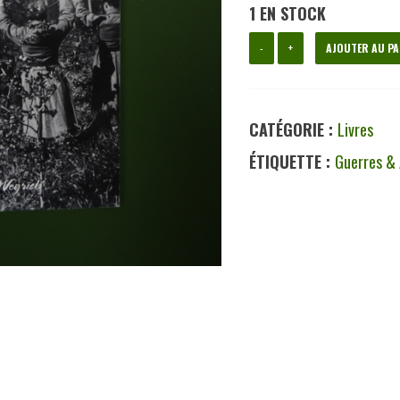
1 EN STOCK
quantité
-
+
AJOUTER AU PA
de
Fichez
CATÉGORIE :
Livres
le
ÉTIQUETTE :
Guerres &
camp
sale
boche!,
Philippe
Carrozza,
Weyrich,
2018