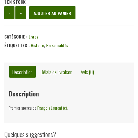
1 EN STOCK
quantité
-
+
AJOUTER AU PANIER
de
François
Laurent
CATÉGORIE :
Livres
juriste
ÉTIQUETTES :
Histoire
,
Personnalités
homme
d'action
et
Description
Délais de livraison
Avis (0)
publiciste
(1810-
Description
1887),
René
Premier aperçu de
François Laurent ici
.
Warlomont,
Office
de
Quelques suggestions?