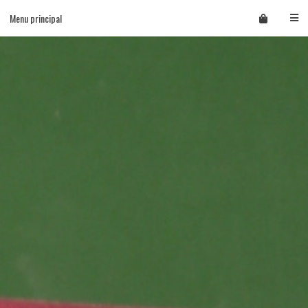
Skip
Menu principal
to
content