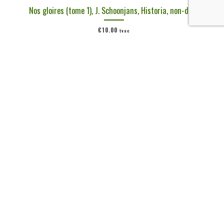
Nos gloires (tome 1), J. Schoonjans, Historia, non-daté
€
10,00
tvac
Ajouter au panier