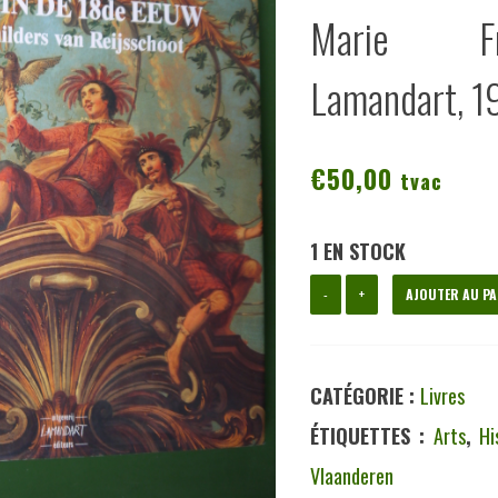
Marie Fred
Lamandart, 1
€
50,00
tvac
1 EN STOCK
quantité
-
+
AJOUTER AU PA
de
Gent
CATÉGORIE :
Livres
in
ÉTIQUETTES :
Arts
,
Hi
de
Vlaanderen
18de