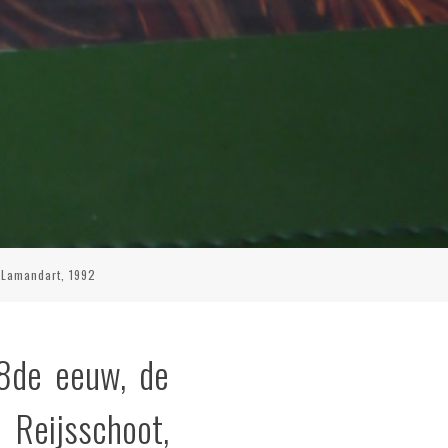
, Lamandart, 1992
18de eeuw, de
n Reijsschoot,