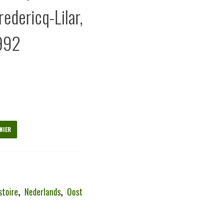
ericq-Lilar,
992
NIER
stoire
,
Nederlands
,
Oost