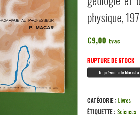
géologie et 
physique, 19
€
9,00
tvac
RUPTURE DE STOCK
Me prévenir si le titre est 
CATÉGORIE :
Livres
ÉTIQUETTE :
Sciences