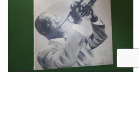
Een schallende boodschap, Louis Armstrong, Bernard Henry, H.
Dessain, 1962
€
13,00
tvac
Ajouter au panier