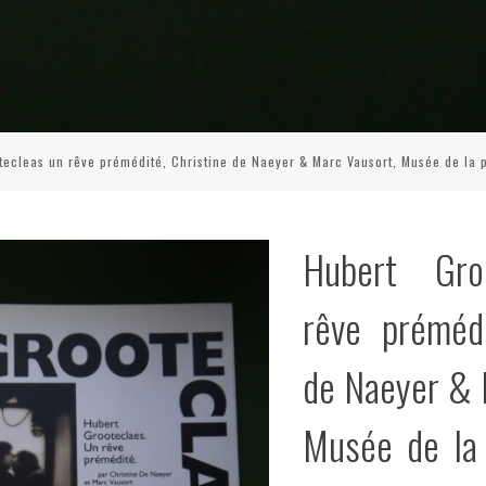
tecleas un rêve prémédité, Christine de Naeyer & Marc Vausort, Musée de la 
Hubert Gro
rêve prémédi
de Naeyer & 
Musée de la