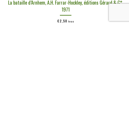
La bataille d’Arnhem, A.H. Farrar-Hockley, éditions Gérard & C°,
1971
€
2,50
tvac
Ajouter au panier