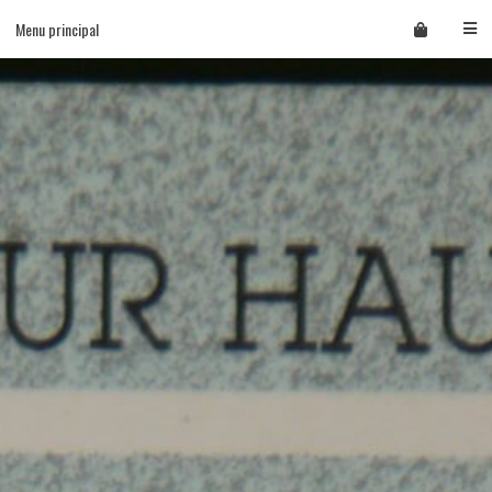
Skip
Menu principal
to
content