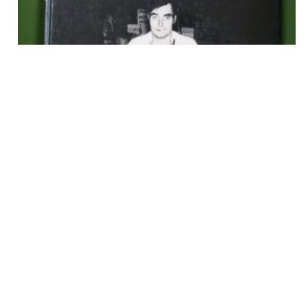
Les Halles, la fin de la fête, René Fallet & Martin Monestier,
Duculot, 1977
€
23,00
tvac
Ajouter au panier