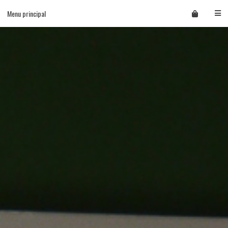
Skip
Menu principal
to
content