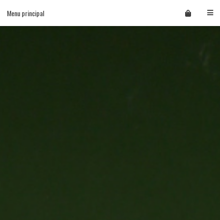
Skip
Menu principal
to
content