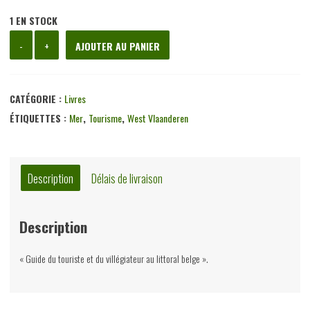
1 EN STOCK
quantité
-
+
AJOUTER AU PANIER
de
La
mer,
CATÉGORIE :
Livres
divers,
ÉTIQUETTES :
Mer
,
Tourisme
,
West Vlaanderen
Touring
Club
de
Description
Délais de livraison
Belgique,
1922
Description
« Guide du touriste et du villégiateur au littoral belge ».