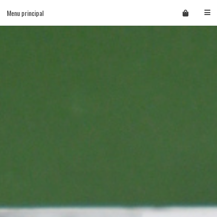
Skip
Menu principal
to
content