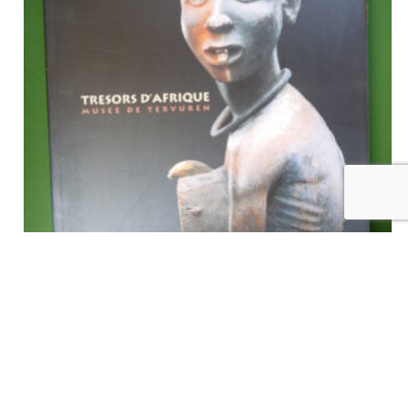
Trésors d’Afrique musée de Tervuren, divers, Musée royal de
l’Afrique centrale, 1995
€
32,00
tvac
Ajouter au panier