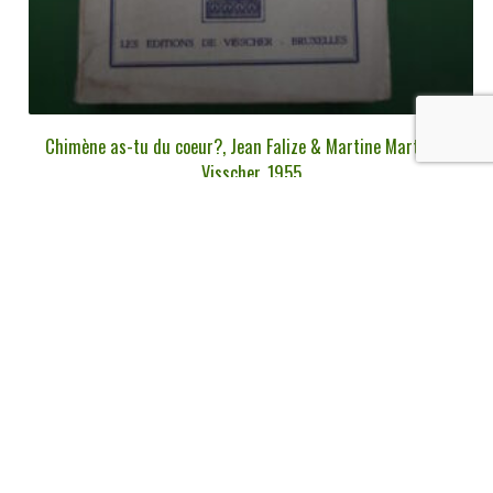
Chimène as-tu du coeur?, Jean Falize & Martine Martin, de
Visscher, 1955
€
10,00
tvac
Ajouter au panier