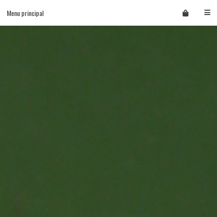
Skip
Menu principal
to
content