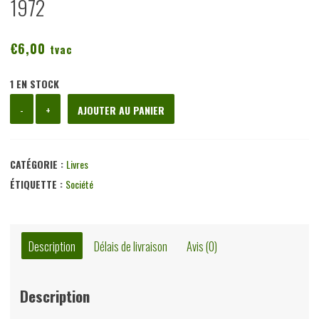
1972
€
6,00
tvac
1 EN STOCK
quantité
-
+
AJOUTER AU PANIER
de
L'adultère,
Bernard
CATÉGORIE :
Livres
Muldworf,
ÉTIQUETTE :
Société
Casterman,
1972
Description
Délais de livraison
Avis (0)
Description