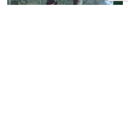
L’aventure de la prospection minière, A. Kazmitcheff & F. Lekime,
Casterman, 1972
€
8,00
tvac
Ajouter au panier