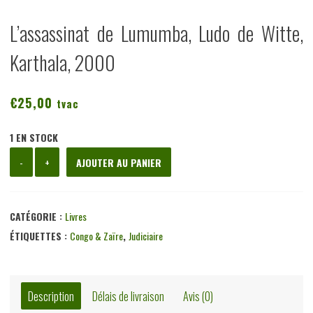
L’assassinat de Lumumba, Ludo de Witte,
Karthala, 2000
€
25,00
tvac
1 EN STOCK
quantité
-
+
AJOUTER AU PANIER
de
L'assassinat
de
CATÉGORIE :
Livres
Lumumba,
ÉTIQUETTES :
Congo & Zaïre
,
Judiciaire
Ludo
de
Witte,
Description
Délais de livraison
Avis (0)
Karthala,