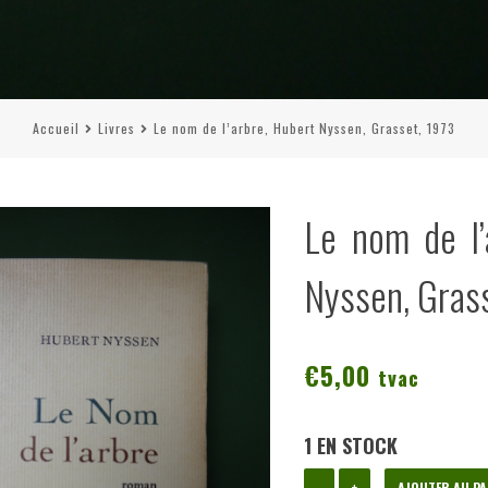
Accueil
Livres
Le nom de l’arbre, Hubert Nyssen, Grasset, 1973
Le nom de l’
Nyssen, Gras
€
5,00
tvac
1 EN STOCK
quantité
-
+
AJOUTER AU PA