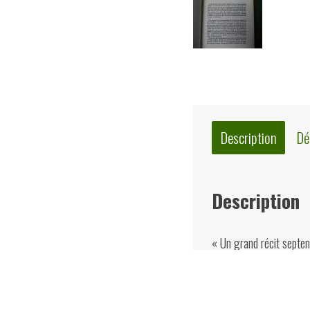
Description
Dé
Description
« Un grand récit septent